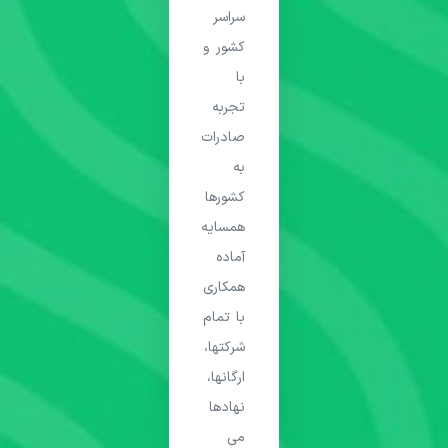
سراسر
کشور و
با
تجربه
صادرات
به
کشورها
همسایه
آماده
همکاری
با تمام
شرکتها،
ارگانها،
نهادها
می