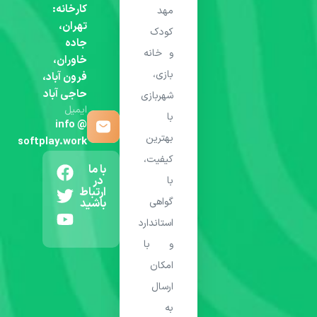
کارخانه:
مهد
تهران،
کودک
جاده
و خانه
خاوران،
بازی،
فرون آباد،
حاجی آباد
شهربازی
ایمیل
با
info @
بهترین
softplay.work
کیفیت،
با ما
در
با
ارتباط
گواهی
باشید
استاندارد
و با
امکان
ارسال
به