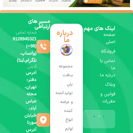
مسیر های
ارتباطی
لینک های مهم
درباره
شماره تماس
صفحه
ما
9128945321
اصلی
(98+)
فروشگاه
(واتساپ،
تماس با
تلگرام،ایتا)
مجموعه
آدرس
ما
آدرس
درباره ما
سافت
دفتر:
پلی
وبلاگ
تهران،
تولیدکننده
قوانین و
محله
مقررات
عباس
و عرضه
آباد،
کننده
خیابان
انواع
سورنا
لوازم
آدرس