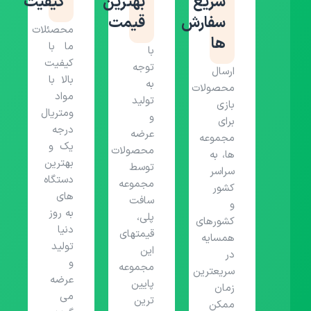
سریع
بهترین
کیفیت
سفارش
قیمت
محصئلات
ها
ما با
با
کیفیت
توجه
ارسال
بالا با
به
محصولات
مواد
تولید
بازی
ومتریال
و
برای
درجه
عرضه
مجموعه
یک و
محصولات
ها، به
بهترین
توسط
سراسر
دستگاه
مجموعه
کشور
های
سافت
و
به روز
پلی،
کشورهای
دنیا
قیمتهای
همسایه
تولید
این
در
و
مجموعه
سریعترین
عرضه
پایین
زمان
می
ترین
ممکن