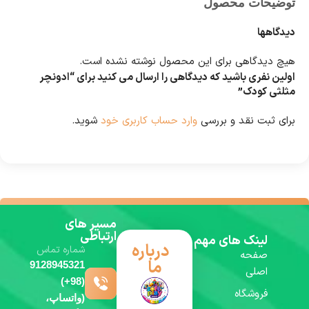
توضیحات محصول
دیدگاهها
هیچ دیدگاهی برای این محصول نوشته نشده است.
اولین نفری باشید که دیدگاهی را ارسال می کنید برای “ادونچر
مثلثی کودک”
برای ثبت نقد و بررسی
وارد حساب کاربری خود
شوید.
مسیر های
ارتباطی
لینک های مهم
درباره
شماره تماس
صفحه
ما
9128945321
اصلی
(98+)
فروشگاه
(واتساپ،