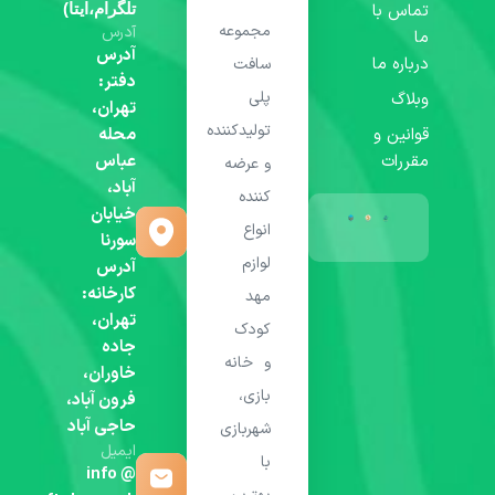
تماس با
تلگرام،ایتا)
مجموعه
آدرس
ما
آدرس
درباره ما
سافت
دفتر:
پلی
وبلاگ
تهران،
تولیدکننده
قوانین و
محله
مقررات
عباس
و عرضه
آباد،
کننده
خیابان
انواع
سورنا
لوازم
آدرس
کارخانه:
مهد
تهران،
کودک
جاده
و خانه
خاوران،
بازی،
فرون آباد،
حاجی آباد
شهربازی
ایمیل
با
info @