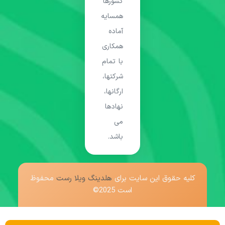
کشورها
همسایه
آماده
همکاری
با تمام
شرکتها،
ارگانها،
نهادها
می
باشد.
کلیه حقوق این سایت برای
هلدینگ ویلا رست
محفوظ
است 2025©