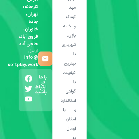
کارخانه:
مهد
تهران،
کودک
جاده
و خانه
خاوران،
بازی،
فرون آباد،
حاجی آباد
شهربازی
ایمیل
با
info @
بهترین
softplay.work
کیفیت،
با ما
در
با
ارتباط
گواهی
باشید
استاندارد
و با
امکان
ارسال
به