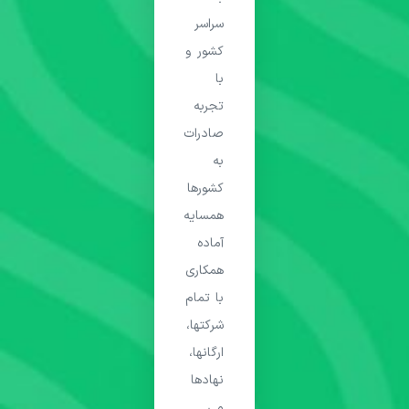
سراسر
کشور و
با
تجربه
صادرات
به
کشورها
همسایه
آماده
همکاری
با تمام
شرکتها،
ارگانها،
نهادها
می