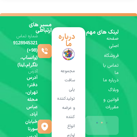
مسیر های
ارتباطی
لینک های مهم
درباره
شماره تماس
صفحه
ما
9128945321
اصلی
(98+)
فروشگاه
(واتساپ،
تماس با
تلگرام،ایتا)
مجموعه
آدرس
ما
آدرس
درباره ما
سافت
دفتر:
پلی
وبلاگ
تهران،
تولیدکننده
قوانین و
محله
مقررات
عباس
و عرضه
آباد،
کننده
خیابان
انواع
سورنا
لوازم
آدرس