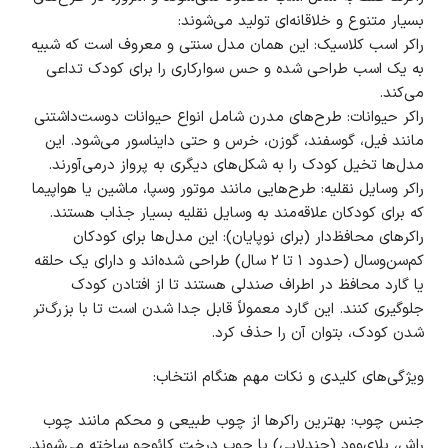
بسیار متنوع و خلاقانه‌ای تولید می‌شوند:
راکر اسب کلاسیک: این همان مدل سنتی و معروف است که شبیه
به یک اسب طراحی شده و حس سوارکاری را برای کودک تداعی
می‌کند.
راکر حیوانات: طرح‌های مدرن شامل انواع حیوانات دوست‌داشتنی
مانند فیل، گوسفند، گوزن، خرس و حتی دایناسور می‌شود. این
مدل‌ها تخیل کودک را به شکل‌های دیگری به پرواز درمی‌آورند.
راکر وسایل نقلیه: طرح‌هایی مانند موتور وسپا، ماشین یا هواپیما
که برای کودکان علاقه‌مند به وسایل نقلیه بسیار جذاب هستند.
راکرهای محافظ‌دار (برای نوپایان): این مدل‌ها برای کودکان
کم‌سن‌وسال (حدود ۱ تا ۲ سال) طراحی شده‌اند و دارای یک حلقه
یا گارد محافظ در اطراف صندلی هستند تا از افتادن کودک
جلوگیری کنند. این گارد معمولاً قابل جدا شدن است تا با بزرگ‌تر
شدن کودک، بتوان آن را حذف کرد.
ویژگی‌های کلیدی و نکات مهم هنگام انتخاب:
جنس چوب: بهترین راکرها از چوب طبیعی و محکم مانند چوب
راش، پلای‌وود (چندلایی) یا چوب درخت کائوچو ساخته می‌شوند.