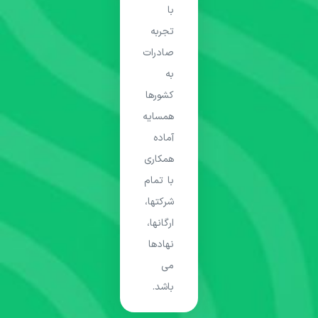
با
تجربه
صادرات
به
کشورها
همسایه
آماده
همکاری
با تمام
شرکتها،
ارگانها،
نهادها
می
باشد.