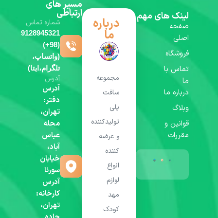
مسیر های
ارتباطی
لینک های مهم
درباره
شماره تماس
صفحه
ما
9128945321
اصلی
(98+)
فروشگاه
(واتساپ،
تماس با
تلگرام،ایتا)
مجموعه
آدرس
ما
آدرس
درباره ما
سافت
دفتر:
پلی
وبلاگ
تهران،
تولیدکننده
قوانین و
محله
مقررات
عباس
و عرضه
آباد،
کننده
خیابان
انواع
سورنا
لوازم
آدرس
کارخانه:
مهد
تهران،
کودک
جاده