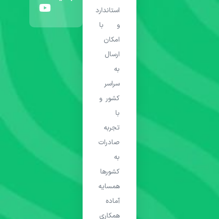
استاندارد
و با
امکان
ارسال
به
سراسر
کشور و
با
تجربه
صادرات
به
کشورها
همسایه
آماده
همکاری