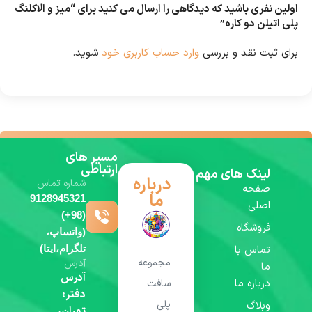
اولین نفری باشید که دیدگاهی را ارسال می کنید برای “میز و الاکلنگ
پلی اتیلن دو کاره”
برای ثبت نقد و بررسی
وارد حساب کاربری خود
شوید.
مسیر های
ارتباطی
لینک های مهم
درباره
شماره تماس
صفحه
ما
9128945321
اصلی
(98+)
فروشگاه
(واتساپ،
تماس با
تلگرام،ایتا)
مجموعه
آدرس
ما
آدرس
درباره ما
سافت
دفتر:
پلی
وبلاگ
تهران،