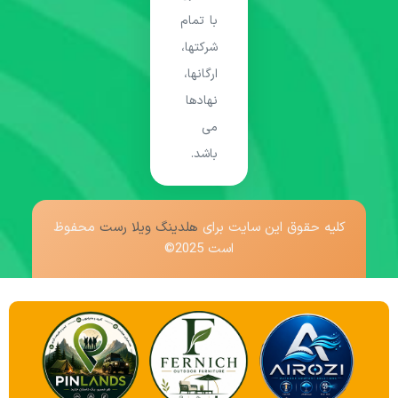
با تمام
شرکتها،
ارگانها،
نهادها
می
باشد.
کلیه حقوق این سایت برای
هلدینگ ویلا رست
محفوظ
است 2025©