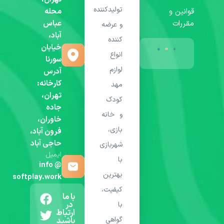
تولیدکننده
قوانین و
محله
مقررات
عباس
و عرضه
آباد،
کننده
خیابان
انواع
سورنا
لوازم
آدرس
کارخانه:
مهد
تهران،
کودک
جاده
و خانه
خاوران،
بازی،
فرون آباد،
حاجی آباد
شهربازی
ایمیل
با
info @
بهترین
softplay.work
کیفیت،
با ما
در
با
ارتباط
گواهی
باشید