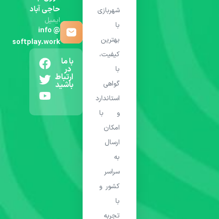
حاجی آباد
شهربازی
ایمیل
با
info @
بهترین
softplay.work
کیفیت،
با ما
در
با
ارتباط
گواهی
باشید
استاندارد
و با
امکان
ارسال
به
سراسر
کشور و
با
تجربه