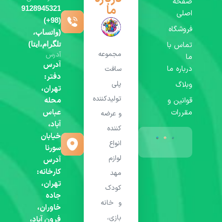
صفحه
ما
9128945321
اصلی
(98+)
فروشگاه
(واتساپ،
تماس با
تلگرام،ایتا)
مجموعه
آدرس
ما
آدرس
درباره ما
سافت
دفتر:
پلی
وبلاگ
تهران،
تولیدکننده
قوانین و
محله
مقررات
عباس
و عرضه
آباد،
کننده
خیابان
انواع
سورنا
لوازم
آدرس
کارخانه:
مهد
تهران،
کودک
جاده
و خانه
خاوران،
بازی،
فرون آباد،