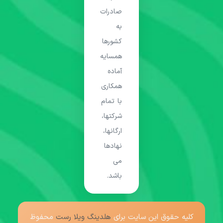
صادرات
به
کشورها
همسایه
آماده
همکاری
با تمام
شرکتها،
ارگانها،
نهادها
می
باشد.
کلیه حقوق این سایت برای
هلدینگ ویلا رست
محفوظ