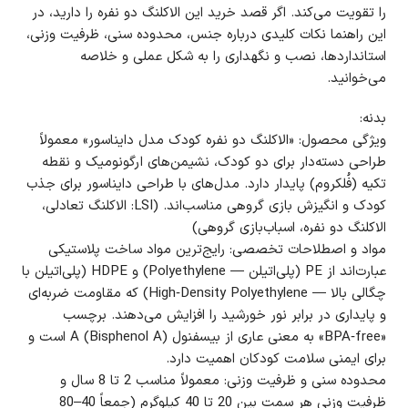
را تقویت می‌کند. اگر قصد خرید این الاکلنگ دو نفره را دارید، در
این راهنما نکات کلیدی درباره جنس، محدوده سنی، ظرفیت وزنی،
استانداردها، نصب و نگهداری را به شکل عملی و خلاصه
می‌خوانید.
بدنه:
ویژگی محصول: «الاکلنگ دو نفره کودک مدل دایناسور» معمولاً
طراحی دسته‌دار برای دو کودک، نشیمن‌های ارگونومیک و نقطه
تکیه (فُلکروم) پایدار دارد. مدل‌های با طراحی دایناسور برای جذب
کودک و انگیزش بازی گروهی مناسب‌اند. (LSI: الاکلنگ تعادلی،
الاکلنگ دو نفره، اسباب‌بازی گروهی)
مواد و اصطلاحات تخصصی: رایج‌ترین مواد ساخت پلاستیکی
عبارت‌اند از PE (پلی‌اتیلن — Polyethylene) و HDPE (پلی‌اتیلن با
چگالی بالا — High‑Density Polyethylene) که مقاومت ضربه‌ای
و پایداری در برابر نور خورشید را افزایش می‌دهند. برچسب
«BPA‑free» به معنی عاری از بیسفنول A (Bisphenol A) است و
برای ایمنی سلامت کودکان اهمیت دارد.
محدوده سنی و ظرفیت وزنی: معمولاً مناسب 2 تا 8 سال و
ظرفیت وزنی هر سمت بین 20 تا 40 کیلوگرم (جمعاً 40–80