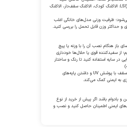
محصول «BPA‑free» (بدون بیسفنول A) و عاری از مواد سمی باشد. (LSI: الاکلنگ کودک، الاکلنگ سقف‌دار، الاکلنگ
عمولاً برای کودکان 1–6 سال طراحی می‌شود؛ ظرفیت وزنی مدل‌های خانگی اغلب
هادی و حداکثر وزن قابل تحمل را بررسی کنید.
 باز هنگام نصب آن را با وزنه یا پیچ
م؛ از سفیدکننده قوی یا حلال‌ها خودداری
وم از پوشش UV محافظ یا جابه‌جایی در سایه استفاده کنید تا رنگ و ساختار
نکات خرید و دکور: به دسته‌های ارگونومیک، صندلی با پشتی مناسب، سقف با پوشش UV و داشتن پایه‌های
زی به ایمنی کمک می‌کند.
 و بادوام باشد اگر پیش از خرید از نوع
وضعیت تثبیت UV، برچسب «BPA‑free» و گواهی‌های ایمنی اطمینان حاصل کنید و نصب و