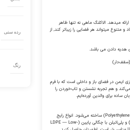
ئه میدهد. الاکلنگ ماهی نه تنها ظاهر
د و متنوع میتواند هر فضایی را زیباتر کند, از
رده سنی
 هدیه دادن می باشد.
سقف‌دار)
رنگ
زی ایمن در فضای باز و داخلی است که با فرم
ی‌کند و هم تجربه نشستن و تاب‌خوردن را
ان ساده برای والدین آورده‌ایم.
مواد و توضیح اصطلاحات تخصصی: بدنه معمولاً از پلی‌اتیلن (Polyethylene — PE) ساخته می‌شود. انواع رایج
شامل پلی‌اتیلن با چگالی بالا (HDPE — High-Density Polyethylene) و پلی‌اتیلن با چگالی پایین (LDPE — Low-
Density Polyethylene) است؛ برای الاکلنگ‌ها HDPE با تثبیت‌کننده UV مناسب‌تر است. اطمینان حاصل کنید