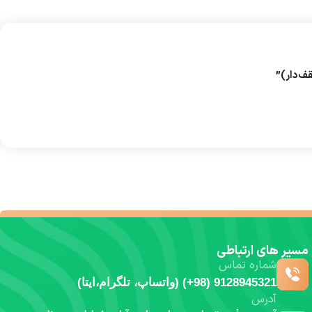
ف‌دار)”
مسیر های ارتباطی
شماره تماس
9128945321 (98+) (واتساپ، تلگرام،ایتا)
آدرس