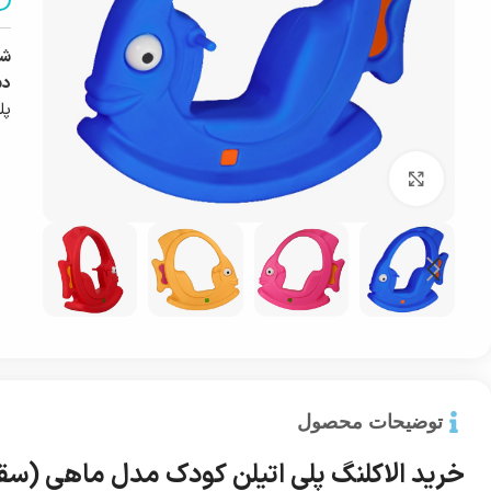
شن
دس
پل
بزرگ نمایی
توضیحات محصول
خرید الاکلنگ پلی اتیلن کودک مدل ماهی (سق