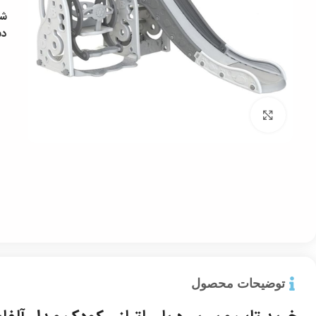
شن
دس
بزرگ نمایی
توضیحات محصول