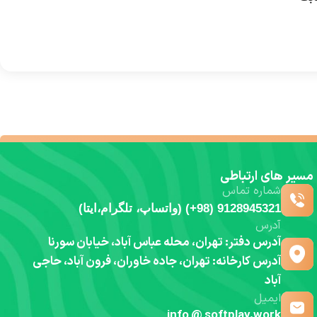
مسیر های ارتباطی
شماره تماس
9128945321 (98+) (واتساپ، تلگرام،ایتا)
آدرس
آدرس دفتر: تهران، محله عباس آباد، خیابان سورنا
آدرس کارخانه: تهران، جاده خاوران، فرون آباد، حاجی
آباد
ایمیل
info @ softplay.work