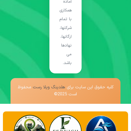
آماده
همکاری
با تمام
شرکتها،
ارگانها،
نهادها
می
باشد.
کلیه حقوق این سایت برای
هلدینگ ویلا رست
محفوظ
است 2025©