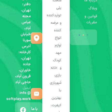
درباره ما
سافت
دفتر:
پلی
وبلاگ
تهران،
تولیدکننده
قوانین و
محله
مقررات
عباس
و عرضه
آباد،
کننده
خیابان
انواع
سورنا
لوازم
آدرس
کارخانه:
مهد
تهران،
کودک
جاده
و خانه
خاوران،
بازی،
فرون آباد،
حاجی آباد
شهربازی
ایمیل
با
info @
بهترین
softplay.work
کیفیت،
با ما