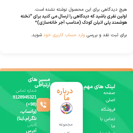
هیچ دیدگاهی برای این محصول نوشته نشده است.
اولین نفری باشید که دیدگاهی را ارسال می کنید برای “تخته
هوشمند پلی اتیلن کودک (مناسب آجر خانه‌سازی)”
برای ثبت نقد و بررسی
وارد حساب کاربری خود
شوید.
مسیر های
ارتباطی
لینک های مهم
درباره
شماره تماس
صفحه
ما
9128945321
اصلی
(98+)
فروشگاه
(واتساپ،
تماس با
تلگرام،ایتا)
مجموعه
آدرس
ما
آدرس