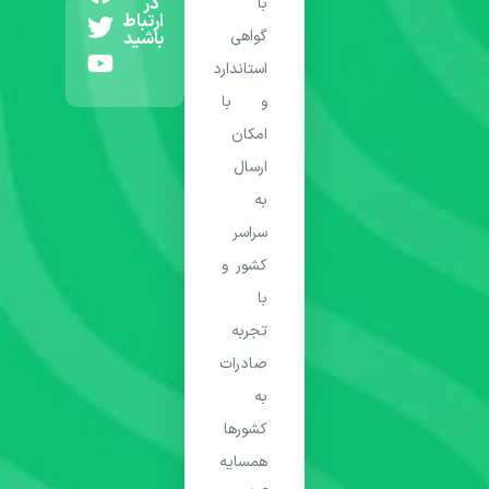
در
با
ارتباط
گواهی
باشید
استاندارد
و با
امکان
ارسال
به
سراسر
کشور و
با
تجربه
صادرات
به
کشورها
همسایه