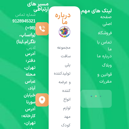
مسیر های
ارتباطی
لینک های مهم
درباره
شماره تماس
صفحه
ما
9128945321
اصلی
(98+)
فروشگاه
(واتساپ،
تماس با
تلگرام،ایتا)
مجموعه
آدرس
ما
آدرس
درباره ما
سافت
دفتر:
پلی
وبلاگ
تهران،
تولیدکننده
قوانین و
محله
مقررات
عباس
و عرضه
آباد،
کننده
خیابان
انواع
سورنا
لوازم
آدرس
کارخانه:
مهد
تهران،
کودک