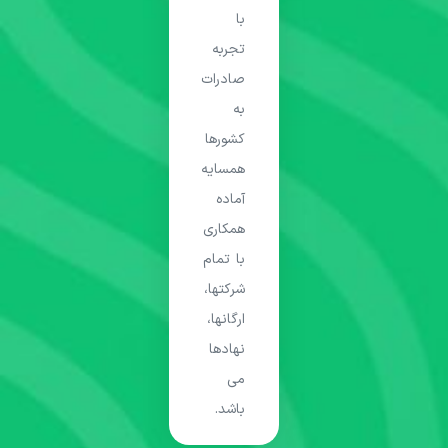
با
تجربه
صادرات
به
کشورها
همسایه
آماده
همکاری
با تمام
شرکتها،
ارگانها،
نهادها
می
باشد.