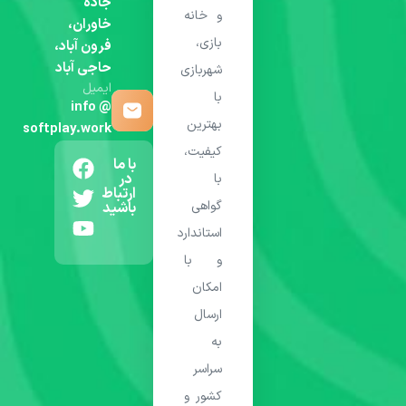
جاده
و خانه
خاوران،
بازی،
فرون آباد،
حاجی آباد
شهربازی
ایمیل
با
info @
بهترین
softplay.work
کیفیت،
با ما
در
با
ارتباط
گواهی
باشید
استاندارد
و با
امکان
ارسال
به
سراسر
کشور و