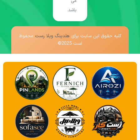
می
باشد.
کلیه حقوق این سایت برای
هلدینگ ویلا رست
محفوظ
است 2025©