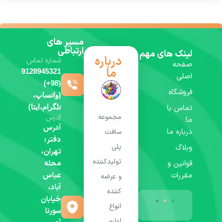
مسیر های
ارتباطی
لینک های مهم
درباره
شماره تماس
صفحه
ما
9128945321
اصلی
(98+)
فروشگاه
(واتساپ،
تماس با
تلگرام،ایتا)
مجموعه
آدرس
ما
آدرس
درباره ما
سافت
دفتر:
پلی
وبلاگ
تهران،
تولیدکننده
قوانین و
محله
مقررات
عباس
و عرضه
آباد،
کننده
خیابان
انواع
سورنا
لوازم