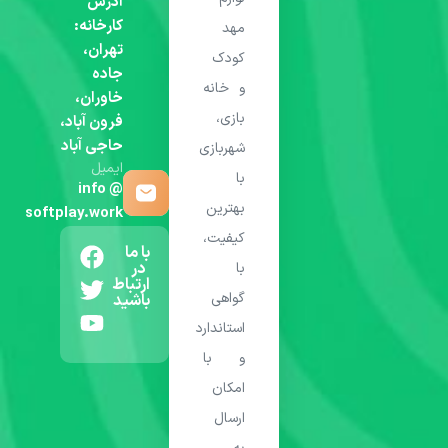
آدرس
کارخانه:
مهد
تهران،
کودک
جاده
و خانه
خاوران،
بازی،
فرون آباد،
حاجی آباد
شهربازی
ایمیل
با
info @
بهترین
softplay.work
کیفیت،
با ما
در
با
ارتباط
گواهی
باشید
استاندارد
و با
امکان
ارسال