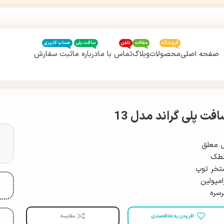
فروشگاه
مقالات
تلفن
سافت پلی
حساب کاربری
صفحه اصلی
محصولات
وبلاگ
تماس با ما
درباره ما
ثبت سفارش
افت پلی گراند مدل 13
 معلق
طک
تخر توپ
امپولین
سره
افزودن به علاقه‌مندی
مقایسه