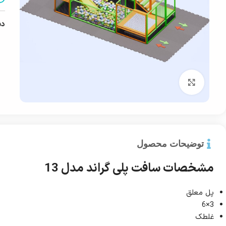
دس
بزرگ نمایی
توضیحات محصول
مشخصات سافت پلی گراند مدل 13
پل معلق
3×6
غلطک