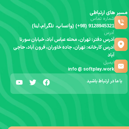
مسیر های ارتباطی
شماره تماس
9128945321 (98+) (واتساپ، تلگرام،ایتا)
آدرس
آدرس دفتر: تهران، محله عباس آباد، خیابان سورنا
آدرس کارخانه: تهران، جاده خاوران، فرون آباد، حاجی
آباد
ایمیل
info @ softplay.work
با ما در ارتباط باشید