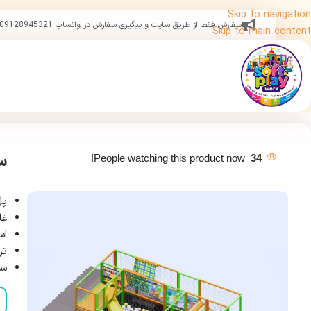
Skip to navigation
سفارش فقط از طریق سایت و پیگیری سفارش در واتساپ 09128945321
Skip to main content
س
People watching this product now!
34
پل
غل
اس
تر
سر