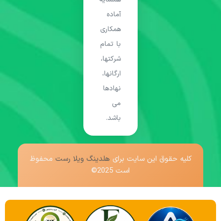
آماده
همکاری
با تمام
شرکتها،
ارگانها،
نهادها
می
باشد.
کلیه حقوق این سایت برای
هلدینگ ویلا رست
محفوظ
است 2025©