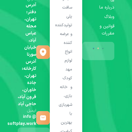
ما
آدرس
درباره ما
سافت
دفتر:
پلی
وبلاگ
تهران،
تولیدکننده
قوانین و
محله
مقررات
عباس
و عرضه
آباد،
کننده
خیابان
انواع
سورنا
لوازم
آدرس
کارخانه:
مهد
تهران،
کودک
جاده
و خانه
خاوران،
بازی،
فرون آباد،
حاجی آباد
شهربازی
ایمیل
با
info @
بهترین
softplay.work
کیفیت،