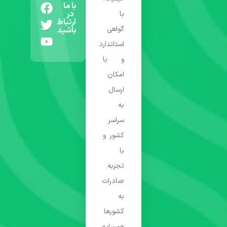
با ما
در
با
ارتباط
گواهی
باشید
استاندارد
و با
امکان
ارسال
به
سراسر
کشور و
با
تجربه
صادرات
به
کشورها
همسایه