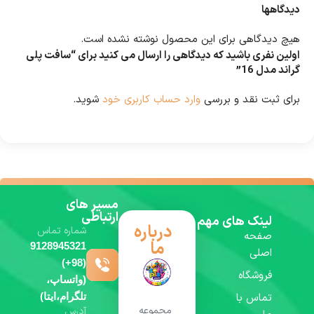
دیدگاهها
هیچ دیدگاهی برای این محصول نوشته نشده است.
اولین نفری باشید که دیدگاهی را ارسال می کنید برای “سافت پلی
گراند مدل 16”
برای ثبت نقد و بررسی
وارد حساب کاربری خود
شوید.
مسیر های
ارتباطی
لینک های مهم
درباره
شماره تماس
صفحه
ما
9128945321
اصلی
(98+)
فروشگاه
(واتساپ،
تماس با
تلگرام،ایتا)
مجموعه
آدرس