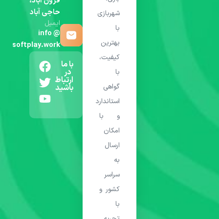
فرون آباد،
حاجی آباد
شهربازی
ایمیل
با
info @
بهترین
softplay.work
کیفیت،
با ما
در
با
ارتباط
گواهی
باشید
استاندارد
و با
امکان
ارسال
به
سراسر
کشور و
با
تجربه