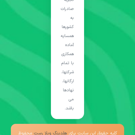
صادرات
به
کشورها
همسایه
آماده
همکاری
با تمام
شرکتها،
ارگانها،
نهادها
می
باشد.
کلیه حقوق این سایت برای
هلدینگ ویلا رست
محفوظ