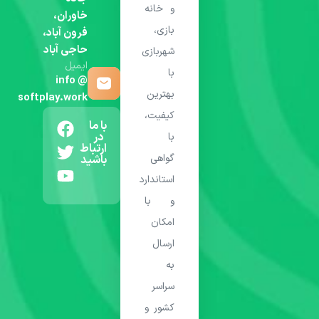
و خانه
خاوران،
بازی،
فرون آباد،
حاجی آباد
شهربازی
ایمیل
با
info @
بهترین
softplay.work
کیفیت،
با ما
در
با
ارتباط
گواهی
باشید
استاندارد
و با
امکان
ارسال
به
سراسر
کشور و