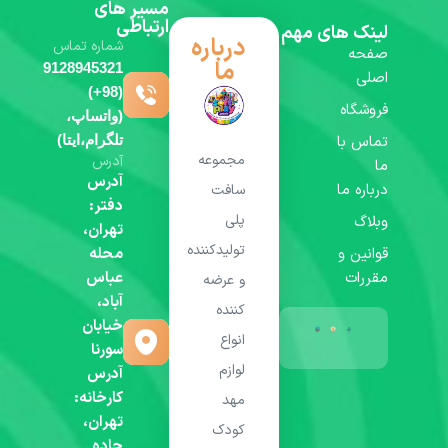
مسیر های
ارتباطی
لینک های مهم
درباره
شماره تماس
صفحه
ما
9128945321
اصلی
(98+)
فروشگاه
(واتساپ،
تماس با
تلگرام،ایتا)
مجموعه
آدرس
ما
آدرس
درباره ما
سافت
دفتر:
پلی
وبلاگ
تهران،
تولیدکننده
قوانین و
محله
مقررات
عباس
و عرضه
آباد،
کننده
خیابان
انواع
سورنا
لوازم
آدرس
کارخانه:
مهد
تهران،
کودک
جاده