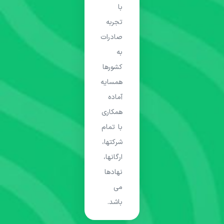
با
تجربه
صادرات
به
کشورها
همسایه
آماده
همکاری
با تمام
شرکتها،
ارگانها،
نهادها
می
باشد.