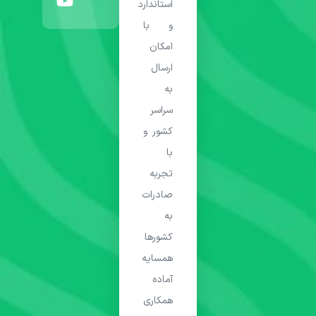
استاندارد
و با
امکان
ارسال
به
سراسر
کشور و
با
تجربه
صادرات
به
کشورها
همسایه
آماده
همکاری