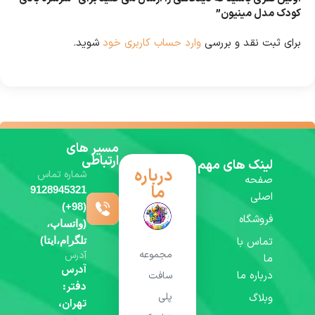
کودک مدل مینیون”
برای ثبت نقد و بررسی
وارد حساب کاربری خود
شوید.
مسیر های
ارتباطی
لینک های مهم
درباره
شماره تماس
صفحه
ما
9128945321
اصلی
(98+)
فروشگاه
(واتساپ،
تماس با
تلگرام،ایتا)
مجموعه
آدرس
ما
آدرس
درباره ما
سافت
دفتر:
پلی
وبلاگ
تهران،