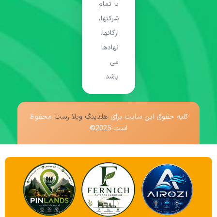
با تمام
شرکتها،
ارگانها،
نهادها
می
باشد.
کلیه حقوق این سایت برای
هلدینگ ویلا رست
محفوظ
است 2025©