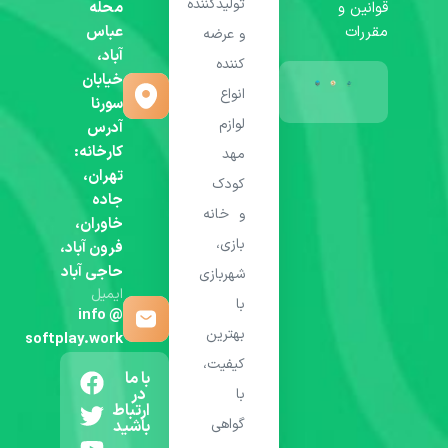
تولیدکننده
قوانین و
محله
مقررات
عباس
و عرضه
آباد،
کننده
خیابان
انواع
سورنا
لوازم
آدرس
کارخانه:
مهد
تهران،
کودک
جاده
و خانه
خاوران،
بازی،
فرون آباد،
حاجی آباد
شهربازی
ایمیل
با
info @
بهترین
softplay.work
کیفیت،
با ما
در
با
ارتباط
گواهی
باشید