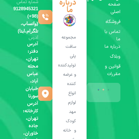
درباره
شماره تماس
صفحه
ما
9128945321
اصلی
(98+)
فروشگاه
(واتساپ،
تماس با
تلگرام،ایتا)
مجموعه
آدرس
ما
آدرس
درباره ما
سافت
دفتر:
پلی
وبلاگ
تهران،
تولیدکننده
قوانین و
محله
مقررات
عباس
و عرضه
آباد،
کننده
خیابان
انواع
سورنا
لوازم
آدرس
کارخانه:
مهد
تهران،
کودک
جاده
و خانه
خاوران،