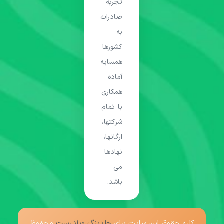
تجربه
صادرات
به
کشورها
همسایه
آماده
همکاری
با تمام
شرکتها،
ارگانها،
نهادها
می
باشد.
کلیه حقوق این سایت برای
هلدینگ ویلا رست
محفوظ