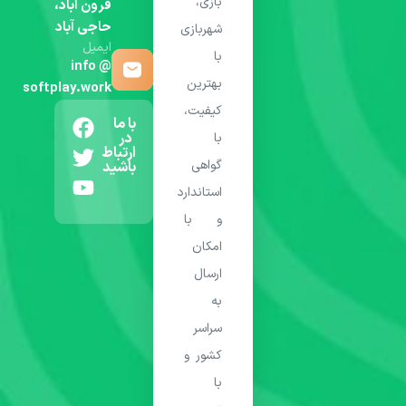
بازی،
فرون آباد،
حاجی آباد
شهربازی
ایمیل
با
info @
بهترین
softplay.work
کیفیت،
با ما
در
با
ارتباط
گواهی
باشید
استاندارد
و با
امکان
ارسال
به
سراسر
کشور و
با