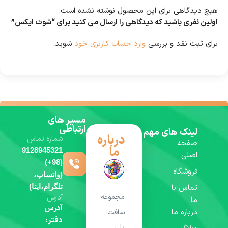
هیچ دیدگاهی برای این محصول نوشته نشده است.
اولین نفری باشید که دیدگاهی را ارسال می کنید برای “شوت ایکس”
برای ثبت نقد و بررسی
وارد حساب کاربری خود
شوید.
مسیر های
ارتباطی
لینک های مهم
درباره
شماره تماس
صفحه
ما
9128945321
اصلی
(98+)
فروشگاه
(واتساپ،
تماس با
تلگرام،ایتا)
مجموعه
آدرس
ما
آدرس
درباره ما
سافت
دفتر:
پلی