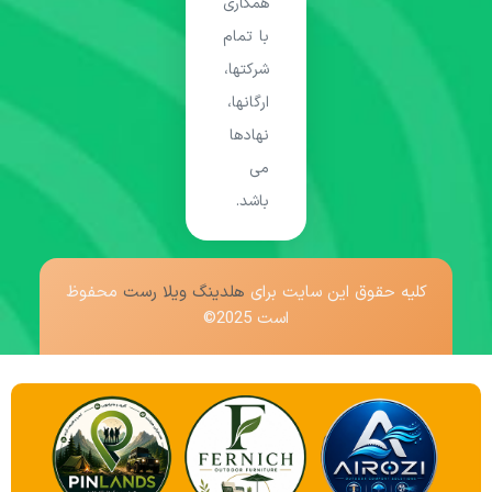
همکاری
با تمام
شرکتها،
ارگانها،
نهادها
می
باشد.
کلیه حقوق این سایت برای
هلدینگ ویلا رست
محفوظ
است 2025©