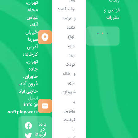
وبلاگ
تهران،
تولیدکننده
قوانین و
محله
مقررات
عباس
و عرضه
آباد،
کننده
خیابان
انواع
سورنا
لوازم
آدرس
کارخانه:
مهد
تهران،
کودک
جاده
و خانه
خاوران،
بازی،
فرون آباد،
حاجی آباد
شهربازی
ایمیل
با
info @
بهترین
softplay.work
کیفیت،
با ما
در
با
ارتباط