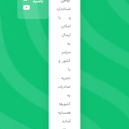
گواهی
باشید
استاندارد
و با
امکان
ارسال
به
سراسر
کشور و
با
تجربه
صادرات
به
کشورها
همسایه
آماده