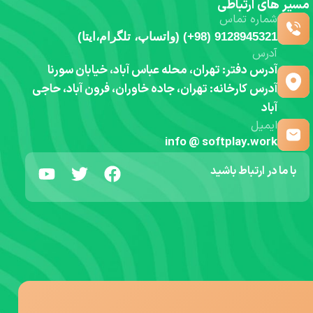
مسیر های ارتباطی
شماره تماس
9128945321 (98+) (واتساپ، تلگرام،ایتا)
آدرس
آدرس دفتر: تهران، محله عباس آباد، خیابان سورنا
آدرس کارخانه: تهران، جاده خاوران، فرون آباد، حاجی
آباد
ایمیل
info @ softplay.work
با ما در ارتباط باشید