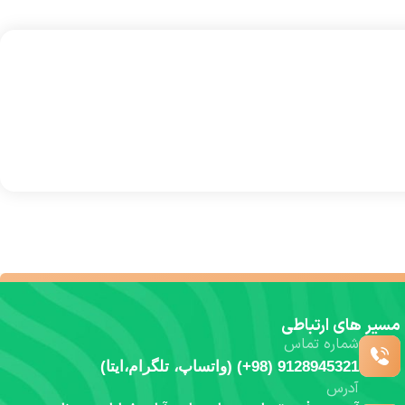
مسیر های ارتباطی
شماره تماس
9128945321 (98+) (واتساپ، تلگرام،ایتا)
آدرس