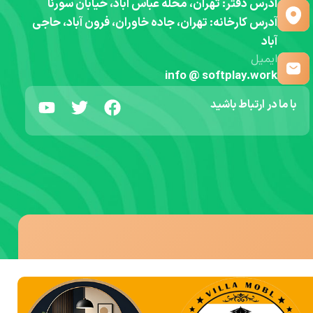
آدرس دفتر: تهران، محله عباس آباد، خیابان سورنا
آدرس کارخانه: تهران، جاده خاوران، فرون آباد، حاجی
آباد
ایمیل
info @ softplay.work
با ما در ارتباط باشید