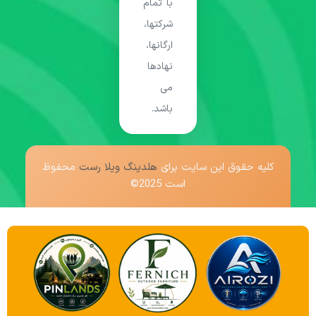
با تمام
شرکتها،
ارگانها،
نهادها
می
باشد.
کلیه حقوق این سایت برای
هلدینگ ویلا رست
محفوظ
است 2025©