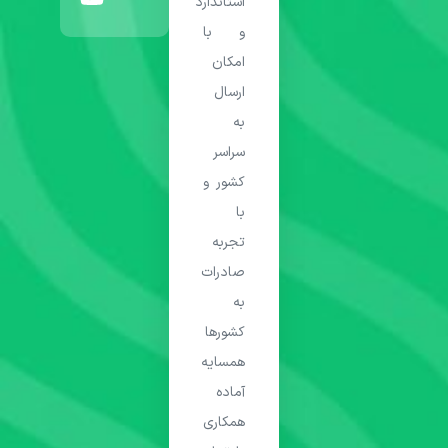
استاندارد
و با
امکان
ارسال
به
سراسر
کشور و
با
تجربه
صادرات
به
کشورها
همسایه
آماده
همکاری