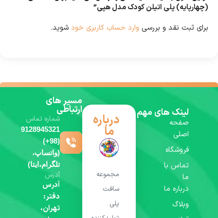
(چهارپایه) پلی اتیلن کودک مدل هپی”
برای ثبت نقد و بررسی
وارد حساب کاربری خود
شوید.
مسیر های
ارتباطی
لینک های مهم
درباره
شماره تماس
صفحه
ما
9128945321
اصلی
(98+)
فروشگاه
(واتساپ،
تماس با
تلگرام،ایتا)
مجموعه
آدرس
ما
آدرس
درباره ما
سافت
دفتر:
پلی
وبلاگ
تهران،