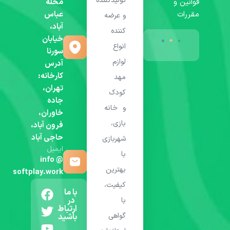
تولیدکننده
قوانین و
محله
مقررات
عباس
و عرضه
آباد،
کننده
خیابان
انواع
سورنا
لوازم
آدرس
کارخانه:
مهد
تهران،
کودک
جاده
و خانه
خاوران،
بازی،
فرون آباد،
حاجی آباد
شهربازی
ایمیل
با
info @
بهترین
softplay.work
کیفیت،
با ما
در
با
ارتباط
گواهی
باشید