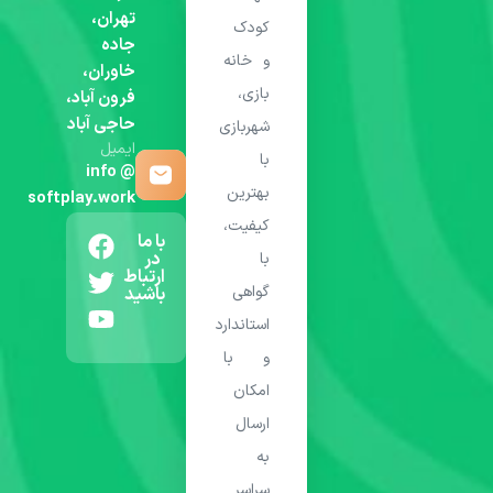
تهران،
کودک
جاده
و خانه
خاوران،
بازی،
فرون آباد،
حاجی آباد
شهربازی
ایمیل
با
info @
بهترین
softplay.work
کیفیت،
با ما
در
با
ارتباط
گواهی
باشید
استاندارد
و با
امکان
ارسال
به
سراسر