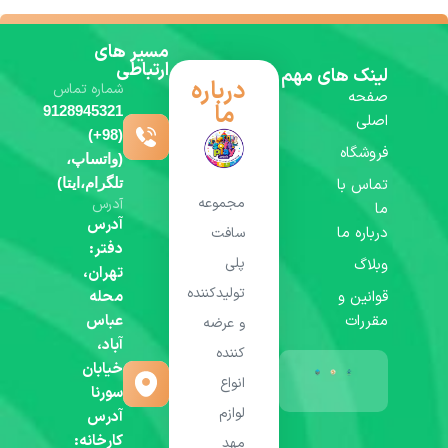
مسیر های
ارتباطی
لینک های مهم
درباره
شماره تماس
صفحه
ما
9128945321
اصلی
(98+)
فروشگاه
(واتساپ،
تماس با
تلگرام،ایتا)
مجموعه
آدرس
ما
آدرس
درباره ما
سافت
دفتر:
پلی
وبلاگ
تهران،
تولیدکننده
قوانین و
محله
مقررات
عباس
و عرضه
آباد،
کننده
خیابان
انواع
سورنا
لوازم
آدرس
کارخانه:
مهد