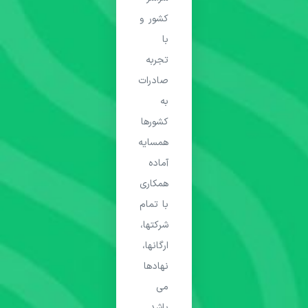
کشور و
با
تجربه
صادرات
به
کشورها
همسایه
آماده
همکاری
با تمام
شرکتها،
ارگانها،
نهادها
می
باشد.