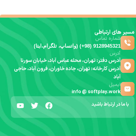
مسیر های ارتباطی
شماره تماس
9128945321 (98+) (واتساپ، تلگرام،ایتا)
آدرس
آدرس دفتر: تهران، محله عباس آباد، خیابان سورنا
آدرس کارخانه: تهران، جاده خاوران، فرون آباد، حاجی
آباد
ایمیل
info @ softplay.work
با ما در ارتباط باشید