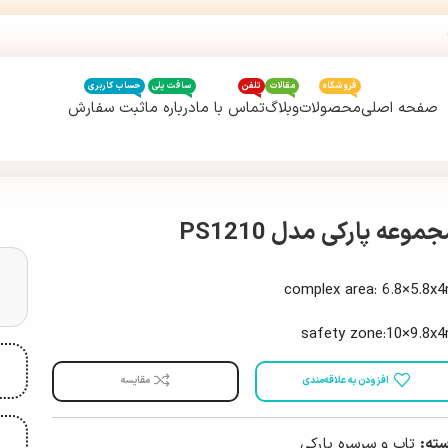
فروشگاه
مقالات
تلفن
سافت پلی
حساب کاربری
صفحه اصلی
محصولات
وبلاگ
تماس با ما
درباره ما
ثبت سفارش
موعه پارکی مدل PS1210
complex area: 6.8×5.8x
safety zone:10×9.8x
افزودن به علاقه‌مندی
مقایسه
ته:
تاب و سرسره پارکی