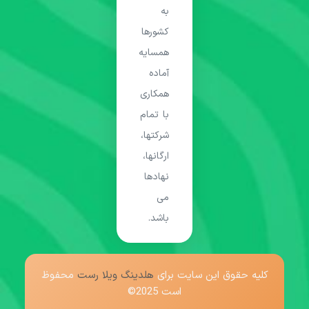
به
کشورها
همسایه
آماده
همکاری
با تمام
شرکتها،
ارگانها،
نهادها
می
باشد.
کلیه حقوق این سایت برای
هلدینگ ویلا رست
محفوظ
است 2025©