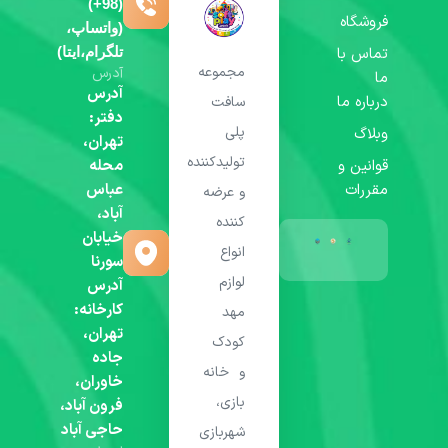
(98+)
فروشگاه
(واتساپ،
تماس با
تلگرام،ایتا)
مجموعه
آدرس
ما
آدرس
درباره ما
سافت
دفتر:
پلی
وبلاگ
تهران،
تولیدکننده
قوانین و
محله
مقررات
عباس
و عرضه
آباد،
کننده
خیابان
انواع
سورنا
لوازم
آدرس
کارخانه:
مهد
تهران،
کودک
جاده
و خانه
خاوران،
بازی،
فرون آباد،
حاجی آباد
شهربازی