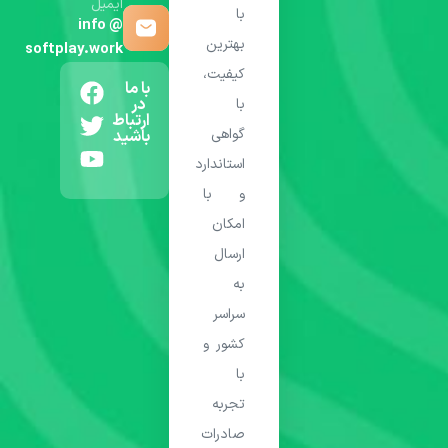
ایمیل
با
info @
بهترین
softplay.work
کیفیت،
با ما
در
با
ارتباط
گواهی
باشید
استاندارد
و با
امکان
ارسال
به
سراسر
کشور و
با
تجربه
صادرات