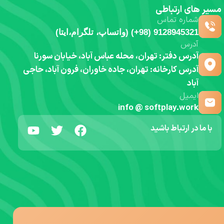
مسیر های ارتباطی
شماره تماس
9128945321 (98+) (واتساپ، تلگرام،ایتا)
آدرس
آدرس دفتر: تهران، محله عباس آباد، خیابان سورنا
آدرس کارخانه: تهران، جاده خاوران، فرون آباد، حاجی
آباد
ایمیل
info @ softplay.work
با ما در ارتباط باشید