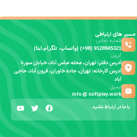
مسیر های ارتباطی
شماره تماس
9128945321 (98+) (واتساپ، تلگرام،ایتا)
آدرس
آدرس دفتر: تهران، محله عباس آباد، خیابان سورنا
آدرس کارخانه: تهران، جاده خاوران، فرون آباد، حاجی
آباد
ایمیل
info @ softplay.work
با ما در ارتباط باشید